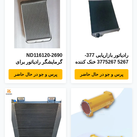
رادیاتور بازاريابی 377-
ND116120-2690
5267 3775267 خنک کننده
گرمایشگر رادیاتور برای
روغن رادیاتور آلومینیوم
Komatsu WA500-3
پرس و جو در حال حاضر
پرس و جو در حال حاضر
گروه رادیاتور