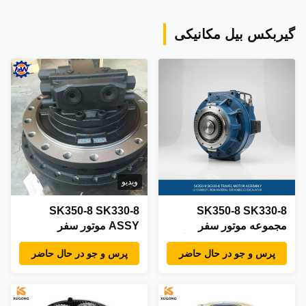
گیربکس بیل مکانیکی
ویدیو
SK350-8 SK330-8
SK350-8 SK330-8
مجموعه موتور سفر
ASSY موتور سفر
LC15V00026F1 مواد آهن
LC15V00026F1 برای
پرس و جو در حال حاضر
پرس و جو در حال حاضر
برای موتور سفر حفاری
KOBELCO ASSY موتور
Kobelco
سفر