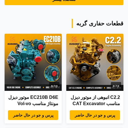
قطعات حفاری گربه
ویدیو
ویدیو
C2.2 انبوهی از موتور دیزل
EC210B D6E موتور دیزل
مناسب CAT Excavator
مونتاژ مناسب Vol-vo
Cater-pillar Heavy Duty
Excavator OEM قطعات
پرس و جو در حال حاضر
پرس و جو در حال حاضر
OEM Aftermarket
جایگزین کارخانه عرضه
قطعات کارخانه
مستقیم