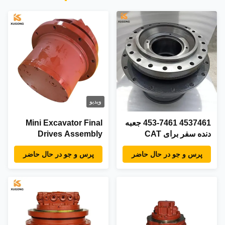
ویدیو
4537461 453-7461 جعبه
Mini Excavator Final
دنده سفر برای CAT
Drives Assembly
E336F هایدرولیک
Hitachi ZAX50U Final
پرس و جو در حال حاضر
پرس و جو در حال حاضر
Drive 9245506 تعویض