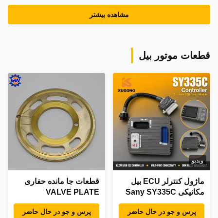
مشاهده بیشتر
قطعات موتور بیل
ویدیو
ماژول کنترلر ECU بیل
قطعات جا مانده حفاری
مکانیکی Sany SY335C
VALVE PLATE
واحد کنترل موتور قطعات
LC15V000215008 برای
پرس و جو در حال حاضر
پرس و جو در حال حاضر
کارخانه پس از فروش
KOBELCO SK350-8