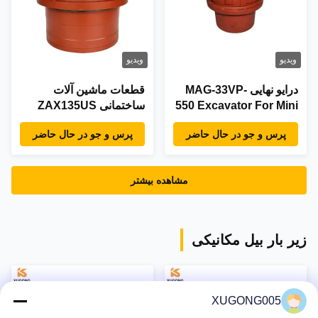
ویدیو
ویدیو
درایو نهایی MAG-33VP-
قطعات ماشین آلات
550 Excavator For Mini
ساختمانی ZAX135US
Excavator ZX50 ZX40
درایوهای نهایی برای بیل
پرس و جو در حال حاضر
پرس و جو در حال حاضر
EX40 EX5
مکانیکی کوچک
مشاهده بیشتر
زیر بار بیل مکانیکی
XUGONG005