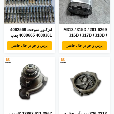
281-6269 M313 / 315D /
انژکتور سوخت 4062569
316D / 317D / 318D /
4088301 4088665 پمپ
322D پمپ دنده هیدرولیک
تزریق سوخت قطعات
پرس و جو در حال حاضر
پرس و جو در حال حاضر
برای حفاری - 6 ماه
ماشین آلات راهسازی
گارانتی و 100٪ حالت جدید
موجود در انبار
336-2213 پمپ آب حفاری
611-3867 6113867 پمپ