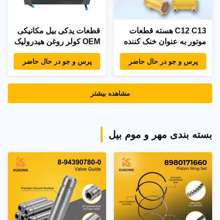
C12 C13 هسته قطعات
قطعات یدکی بیل مکانیکی
موتور به عنوان خنک کننده
OEM کولر روغن هیدرولیک
روغن 1873522 1873523
لودر 30925615 برای JCB
پرس و جو در حال حاضر
پرس و جو در حال حاضر
برای بارگذاری چرخ 966H
30/925615
E345DL قطعات ماشین
آلات
مشاهده بیشتر
بسته بندی مهر و موم بیل