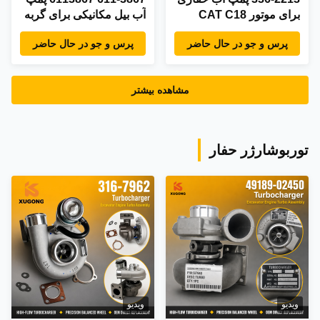
برای موتور CAT C18
آب بیل مکانیکی برای گربه
345C C11 C13
365C 385C 390D
پرس و جو در حال حاضر
پرس و جو در حال حاضر
مشاهده بیشتر
توربوشارژر حفار
ویدیو
ویدیو