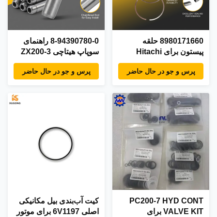
8980171660 حلقه
8-94390780-0 راهنمای
پیستون برای Hitachi
سوپاپ هیتاچی ZX200-3
ZX200-3 ZX330-3 حفاری
ZX330-3 بیل مکانیکی
پرس و جو در حال حاضر
پرس و جو در حال حاضر
Isuzu 4HK1 6HK1
ایسوزو 4HK1 6HK1
قطعات موتور دیزل 8-
قطعات موتور
8943907800 8-94390-
98017-166-0 898017-
780-0
1660
PC200-7 HYD CONT
کیت آب‌بندی بیل مکانیکی
VALVE KIT برای
اصلی 6V1197 برای موتور