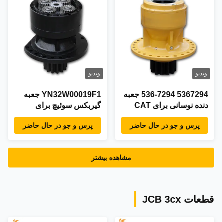
ویدیو
ویدیو
5367294 536-7294 جعبه
YN32W00019F1 جعبه
دنده نوسانی برای CAT
گیربکس سوئیچ برای
E345GC 345GC درایو
KOBELCO SK200-8
پرس و جو در حال حاضر
پرس و جو در حال حاضر
نهایی هیدرولیک
مشاهده بیشتر
قطعات JCB 3cx