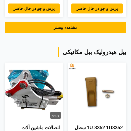
CAT
KOMATSU PC200-7
پرس و جو در حال حاضر
پرس و جو در حال حاضر
((6D102) PC210-7
PC220-7
مشاهده بیشتر
بیل هیدرولیک بیل مکانیکی
ویدیو
1U-3352 1U3352 سطل
اتصالات ماشین آلات