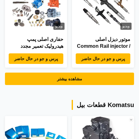
ویدیو
ویدیو
موتور دیزل اصلی
حفاری اصلی پمپ
Common Rail injector /
هیدرولیک تعمیر مجدد
fuel injector / diesel
قطعات یدکی
پرس و جو در حال حاضر
پرس و جو در حال حاضر
injector
مشاهده بیشتر
Komatsu قطعات بیل