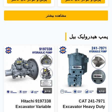
335 MAG-18000VP-
6000
مشاهده بیشتر
پمپ هیدرولیک بیل
ویدیو
ویدیو
9197338 Hitachi
241-7971 CAT
Excavator Variable
Excavator Heavy Duty