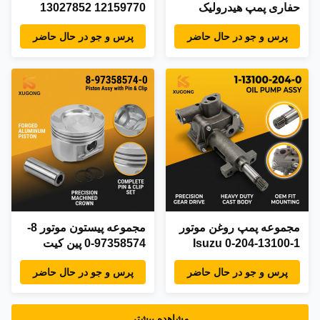
حفاری پمپ هیدرولیک
12159770 13027852
مونتاژ جابجایی متغیر پمپ
Weichai Deutz TD226B
پرس و جو در حال حاضر
پرس و جو در حال حاضر
اصلی قطعات کارخانه
WP6G برای SDLG
LG936 LG956 قطعات
بارگذاری
مجموعه پمپ روغن موتور
مجموعه پیستون موتور 8-
1-13100-204-0 Isuzu
97358574-0 پین کیت
6BD1T 6BG1T برای
دایره ایسوزو 4BG1
پرس و جو در حال حاضر
پرس و جو در حال حاضر
هیتاچی EX200-5 ZX230
6BG1T برای قطعات بیل
SH220 قطعات حفاری
مکانیکی هیتاچی ZX110
ZX200 ZAXIS210
مشاهده بیشتر