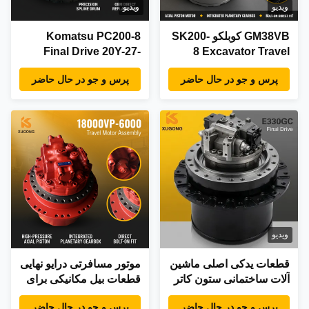
قطعات قطعات قطعات
ویدیو
ویدیو
قطعات قطعات قطعات
قطعات قطعات قطعات
GM38VB کوبلکو SK200-
Komatsu PC200-8
قطعات قطعات قطعات
Final Drive 20Y-27-
8 Excavator Travel
قطعات قطعات قطعات
Motor Assembly Final
00121 موتور مسافرتی
قطعات قطعات قطعات
پرس و جو در حال حاضر
پرس و جو در حال حاضر
Drive SK210-8 SK200-
کاهش گیربکس مونتاژ
قطعات قطعات قطعات
10 کارخانه مستقیم
برای قطعات زیرروی
قطعات قطعات قطعات
حفاری
قطعات قطعات قطعا
ویدیو
قطعات یدکی اصلی ماشین
موتور مسافرتی درایو نهایی
آلات ساختمانی ستون کاتر
قطعات بیل مکانیکی برای
بیل مکانیکی E330GC
کاهنده هیدرولیک Sany
پرس و جو در حال حاضر
پرس و جو در حال حاضر