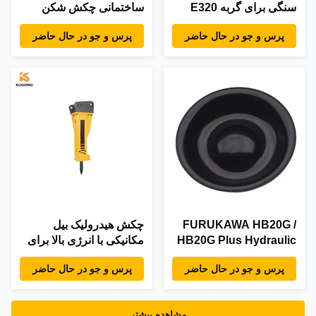
سنگی برای گربه E320
ساختمانی چکش شکن
E320C 320D سطل بیل
SB40 4 تا 6 تن چکش
پرس و جو در حال حاضر
پرس و جو در حال حاضر
مکانیکی
شکن
FURUKAWA HB20G /
چکش هیدرولیک بیل
HB20G Plus Hydraulic
مکانیکی با انرژی بالا برای
Breakers Hammer
تجهیزات ساخت و ساز و
پرس و جو در حال حاضر
پرس و جو در حال حاضر
Parts Breaker
معدن
Diafragm
مشاهده بیشتر