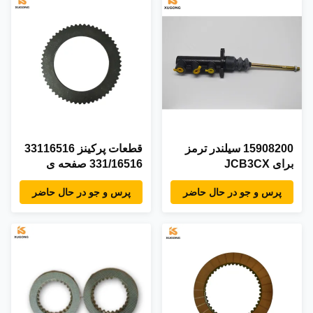
15908200 سیلندر ترمز
قطعات پرکینز 33116516
برای JCB3CX
331/16516 صفحه ی
دیسک اصطکاک بارگر
پرس و جو در حال حاضر
پرس و جو در حال حاضر
برقی