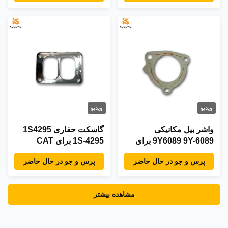
OEM
ویدیو
ویدیو
واشر بیل مکانیکی
گاسکت حفاری 1S4295
9Y6089 9Y-6089 برای
1S-4295 برای CAT
3408B 3406E 3406C
CAT 3408B 516 3512
پرس و جو در حال حاضر
پرس و جو در حال حاضر
3508 C12 Engine
قطعات ماشین آلات
مهندسی
مشاهده بیشتر