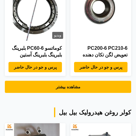
ویدیو
PC200-6 PC210-6
کوماتسو PC60-6 بلبرینگ
تعویض لگن تکان دهنده
بلبرینگ بلبرینگ آستین
حفاری 20Y-25-21100
پرس و جو در حال حاضر
پرس و جو در حال حاضر
لگن چرخ دار
مشاهده بیشتر
کولر روغن هیدرولیک بیل بیل