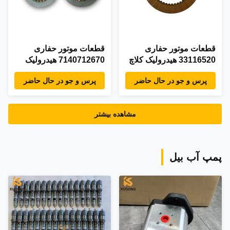
قطعات موتور حفاری
قطعات موتور حفاری
33116520 هيدرولیک کلاچ
7140712670 هيدرولیک
چکش صفحه دیسک برای
کلاچ چکش صفحه دیسک
پرس و جو در حال حاضر
پرس و جو در حال حاضر
JCB
برای JCB
مشاهده بیشتر
پمپ آب بیل