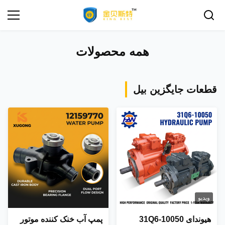
همه محصولات
قطعات جایگزین بیل
ویدیو
هیوندای 31Q6-10050
پمپ آب خنک کننده موتور