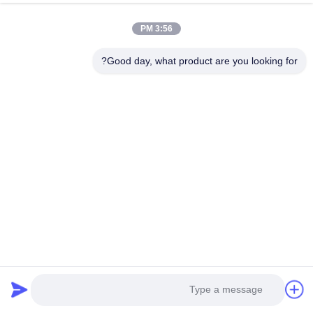
3:56 PM
Good day, what product are you looking for?
قطعات زیرزمینی بیل
20y-32-02031 پیوند آهنگ
مکانیکی 20Y-30-B0481
ASSY برای Komatsu
غلتک برتر برای Komatsu
PC200-8
پرس و جو در حال حاضر
پرس و جو در حال حاضر
PC200-8