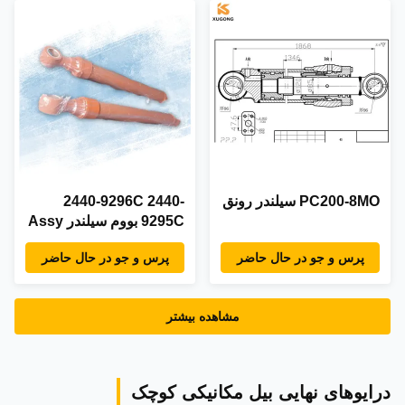
PC200-8MO سیلندر رونق
2440-9296C 2440-
9295C بووم سیلندر Assy
پرس و جو در حال حاضر
پرس و جو در حال حاضر
مشاهده بیشتر
درایوهای نهایی بیل مکانیکی کوچک