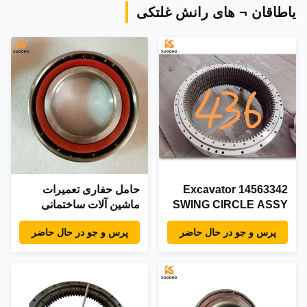
یاطاقان ¬ های رانش غلتکی
14563342 Excavator
حامل حفاری تعمیرات
SWING CIRCLE ASSY
ماشین آلات ساختمانی
برای موتور VOLVO
برای موتور XCMG
پرس و جو در حال حاضر
پرس و جو در حال حاضر
XS143J
EC160B EC160