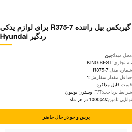
گیربکس بیل راننده R375-7 برای لوازم یدکی
ردگیر Hyundai
محل مبدا:
چين
نام تجاری:
KING BEST
شماره مدل:
R375-7
حداقل مقدار سفارش:
1
قیمت:
قابل مذاکره
شرایط پرداخت:
T/T, وسترن یونیون
توانایی تامین:
1000pcs در هر ماه
پرس و جو در حال حاضر