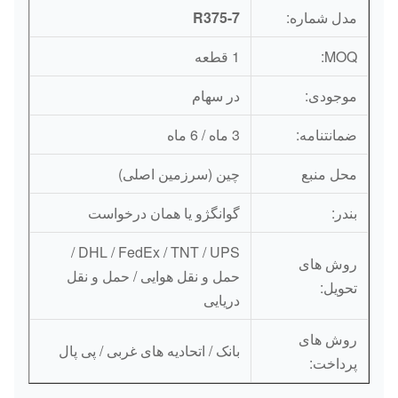
مدل شماره:
R375-7
MOQ:
1 قطعه
موجودی:
در سهام
ضمانتنامه:
3 ماه / 6 ماه
محل منبع
چین (سرزمین اصلی)
بندر:
گوانگژو یا همان درخواست
DHL / FedEx / TNT / UPS /
روش های
حمل و نقل هوایی / حمل و نقل
تحویل:
دریایی
روش های
بانک / اتحادیه های غربی / پی پال
پرداخت: